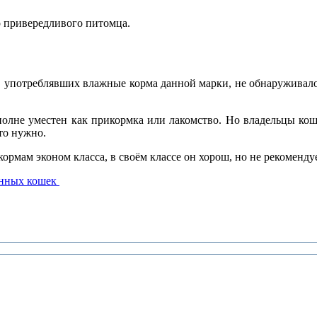
о привередливого питомца.
цев употреблявших влажные корма данной марки, не обнаружив
полне уместен как прикормка или лакомство. Но владельцы кош
то нужно.
 кормам эконом класса, в своём классе он хорош, но не рекоменд
анных кошек