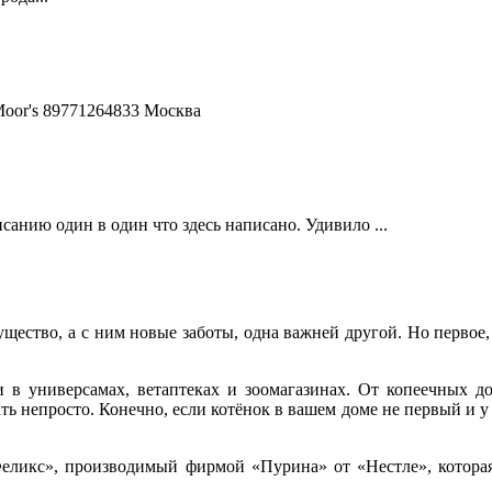
Moor's 89771264833 Москва
анию один в один что здесь написано. Удивило ...
ество, а с ним новые заботы, одна важней другой. Но первое, о
в универсамах, ветаптеках и зоомагазинах. От копеечных до
ть непросто. Конечно, если котёнок в вашем доме не первый и у
Феликс», производимый фирмой «Пурина» от «Нестле», котора