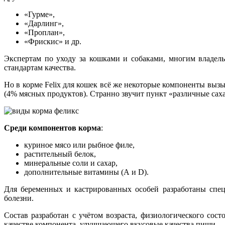
«Гурме»,
«Дарлинг»,
«Проплан»,
«Фрискис» и др.
Экспертам по уходу за кошками и собаками, многим владел
стандартам качества.
Но в корме Felix для кошек всё же некоторые компоненты вызы
(4% мясных продуктов). Странно звучит пункт «различные саха
Среди компонентов корма
:
куриное мясо или рыбное филе,
растительный белок,
минеральные соли и сахар,
дополнительные витамины (А и D).
Для беременных и кастрированных особей разработаны спец
болезни.
Состав разработан с учётом возраста, физиологического сос
качестве компонента, улучшающего вкусовые качества пищи.