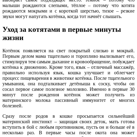
малыши рождаются слепыми, тёплое – потому что котята
рождаются мокрыми и с короткой шерстью, тихое – резкие
звуки могут напугать котёнка, когда тот начнёт слышать.
Уход за котятами в первые минуты
жизни
Котёнок появляется на свет покрытый слизью и мокрый.
Первым делом мама тщательно и торопливо вылизывает его,
стимулируя тем самым дыхание и кровообращение, побуждает
котёнка к движению. Кроме того, язык – отличный массажёр,
правильно используя язык, кошка улучшает и облегчает
процесс пищеварения в животике котёнка. После тщательного
умывания, она подталкивает детёныша к соску, чтобы он
сосал первое самое полезное молозиво. Именно в первые 30
минут после рождения котёнок может получить из
материнского молока пассивный иммунитет от многих
болезней.
Сразу после родов в кошке просыпается сильнейший
материнский инстинкт – защищая своих деток, мать готова
вступить в бой с любым противником, пусть он и больше её в
несколько раз. В первые часы после окота она может