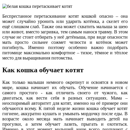
Беспрестанное перетаскивание котят кошкой опасно – она
может случайно уронить или ударить котёнка, а скелет его
ещё слишком слаб. Также она может схватить малыша за шею
или живот, вместо загривка, тем самым нанося травму. В этом
случае не стоит отбирать у неё детёныша, при виде опасности
мать просто сильнее сожмет челюсти и котёнок может
погибнуть. Именно поэтому особенно важно подобрать
питомице максимально комфортное – тихое, тёмное и тёплое
место для выращивания потомства.
Как кошка обучает котят
Как только малыши немного окрепнут и освоятся в новом
мире, кошка начинает их обучать. Обучение начинается с
самого простого - как отличить своего от чужого, как
двигаться, как вести себя в разных ситуациях. Мама –
неоспоримый авторитет для котят, именно на её примере они
обучаются всему. К пятой неделе жизни кошка обучает котят
гигиене, аккуратно кушать и умывать мордочку после еды. В
возрасте около месяца мать начинает выводить детей на
прогулки, а затем обучает лазить, прыгать и охотиться.
Именно в этот момент малышей чаще всего разлучают с