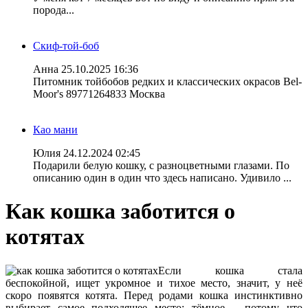
порода...
Скиф-той-боб
Анна
25.10.2025 16:36
Питомник тойбобов редких и классических окрасов Bel-
Moor's 89771264833 Москва
Као мани
Юлия
24.12.2024 02:45
Подарили белую кошку, с разноцветными глазами. По
описанию один в один что здесь написано. Удивило ...
Как кошка заботится о
котятах
Если кошка стала
беспокойной, ищет укромное и тихое место, значит, у неё
скоро появятся котята. Перед родами кошка инстинктивно
выбирает самое подходящее место: тёмное – потому что