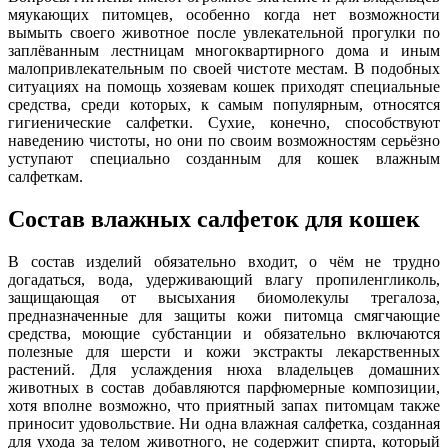
мяукающих питомцев, особенно когда нет возможности
вымыть своего животное после увлекательной прогулки по
заплёванным лестницам многоквартирного дома и иным
малопривлекательным по своей чистоте местам. В подобных
ситуациях на помощь хозяевам кошек приходят специальные
средства, среди которых, к самым популярным, относятся
гигиенические салфетки. Сухие, конечно, способствуют
наведению чистоты, но они по своим возможностям серьёзно
уступают специально созданным для кошек влажным
салфеткам.
Состав влажных салфеток для кошек
В состав изделий обязательно входит, о чём не трудно
догадаться, вода, удерживающий влагу пропиленгликоль,
защищающая от высыхания биомолекулы трегалоза,
предназначенные для защиты кожи питомца смягчающие
средства, моющие субстанции и обязательно включаются
полезные для шерсти и кожи экстракты лекарственных
растений. Для услаждения нюха владельцев домашних
животных в состав добавляются парфюмерные композиции,
хотя вполне возможно, что приятный запах питомцам также
приносит удовольствие. Ни одна влажная салфетка, созданная
для ухода за телом животного, не содержит спирта, который