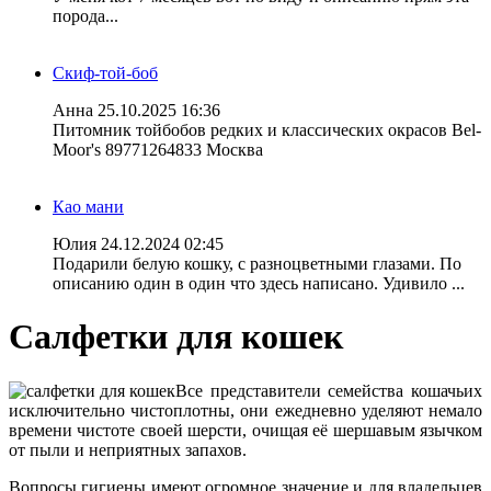
порода...
Скиф-той-боб
Анна
25.10.2025 16:36
Питомник тойбобов редких и классических окрасов Bel-
Moor's 89771264833 Москва
Као мани
Юлия
24.12.2024 02:45
Подарили белую кошку, с разноцветными глазами. По
описанию один в один что здесь написано. Удивило ...
Салфетки для кошек
Все представители семейства кошачьих
исключительно чистоплотны, они ежедневно уделяют немало
времени чистоте своей шерсти, очищая её шершавым язычком
от пыли и неприятных запахов.
Вопросы гигиены имеют огромное значение и для владельцев