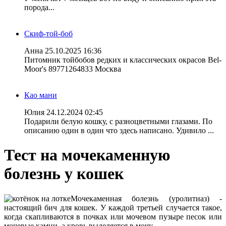
порода...
Скиф-той-боб
Анна
25.10.2025 16:36
Питомник тойбобов редких и классических окрасов Bel-
Moor's 89771264833 Москва
Као мани
Юлия
24.12.2024 02:45
Подарили белую кошку, с разноцветными глазами. По
описанию один в один что здесь написано. Удивило ...
Тест на мочекаменную
болезнь у кошек
Мочекаменная болезнь (уролитиаз) -
настоящий бич для кошек. У каждой третьей случается такое,
когда скапливаются в почках или мочевом пузыре песок или
мочевые камни, а кровь выделяется в мочу.