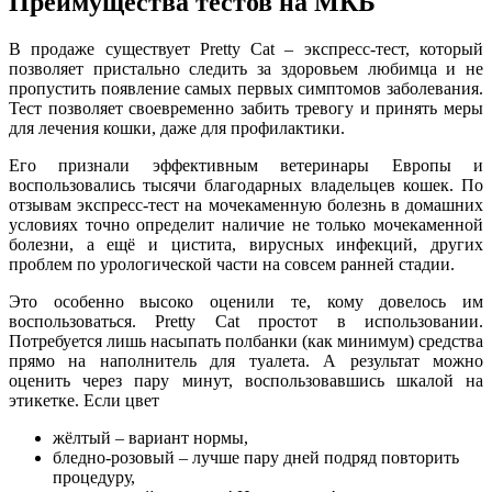
Преимущества тестов на МКБ
В продаже существует Pretty Cat – экспресс-тест, который
позволяет пристально следить за здоровьем любимца и не
пропустить появление самых первых симптомов заболевания.
Тест позволяет своевременно забить тревогу и принять меры
для лечения кошки, даже для профилактики.
Его признали эффективным ветеринары Европы и
воспользовались тысячи благодарных владельцев кошек. По
отзывам экспресс-тест на мочекаменную болезнь в домашних
условиях точно определит наличие не только мочекаменной
болезни, а ещё и цистита, вирусных инфекций, других
проблем по урологической части на совсем ранней стадии.
Это особенно высоко оценили те, кому довелось им
воспользоваться. Pretty Cat простот в использовании.
Потребуется лишь насыпать полбанки (как минимум) средства
прямо на наполнитель для туалета. А результат можно
оценить через пару минут, воспользовавшись шкалой на
этикетке. Если цвет
жёлтый – вариант нормы,
бледно-розовый – лучше пару дней подряд повторить
процедуру,