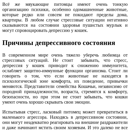
Всё же мяукающие питомцы имеют очень тонкую
организацию психики, особенно одомашненные животные,
которые редко или совсем не покидают пределы дома,
квартиры. В любом случае стрессовые ситуации негативно
сказываются на состоянии здоровья пушистых мурлык и
могут спровоцировать депрессию у кошек.
Причины депрессивного состояния
В современном мире очень тяжело уберечь любимца от
стрессовых ситуаций. Не стоит забывать, что стресс,
депрессия у кошек приводит к снижению иммунитета,
ослабляет защитно-иммунные функции организма. Стоит ли
говорить о том, что если животные не находятся в
психологической зоне комфорта, их поведение, привычки
меняются. Представители семейства Кошачьи, независимо от
породной принадлежности, возраста, стремятся к комфорту,
безопасности, но при этом не стоит забывать, что кошки
умеют очень хорошо скрывать свои эмоции.
Испытывая стресс, ласковый питомец может превратиться в
маленького агрессора. Находясь в депрессивном состоянии,
они могут неадекватно реагировать на внешние раздражители
и даже начинают мстить своим хозяевам. И это далеко не все