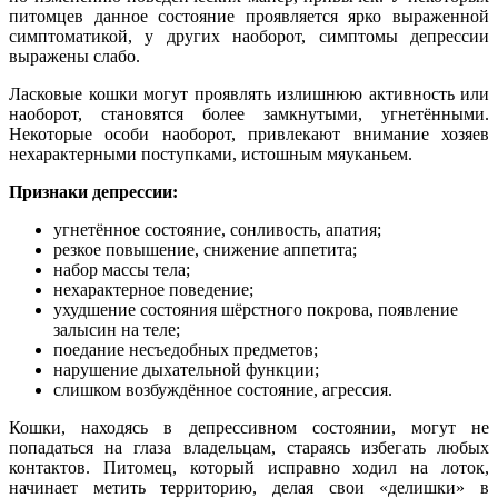
питомцев данное состояние проявляется ярко выраженной
симптоматикой, у других наоборот, симптомы депрессии
выражены слабо.
Ласковые кошки могут проявлять излишнюю активность или
наоборот, становятся более замкнутыми, угнетёнными.
Некоторые особи наоборот, привлекают внимание хозяев
нехарактерными поступками, истошным мяуканьем.
Признаки депрессии:
угнетённое состояние, сонливость, апатия;
резкое повышение, снижение аппетита;
набор массы тела;
нехарактерное поведение;
ухудшение состояния шёрстного покрова, появление
залысин на теле;
поедание несъедобных предметов;
нарушение дыхательной функции;
слишком возбуждённое состояние, агрессия.
Кошки, находясь в депрессивном состоянии, могут не
попадаться на глаза владельцам, стараясь избегать любых
контактов. Питомец, который исправно ходил на лоток,
начинает метить территорию, делая свои «делишки» в