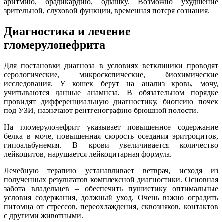
аритмию, брадикардию, одышку. Возможно ухудшение
зрительной, слуховой функции, временная потеря сознания.
Диагностика и лечение
гломерулонефрита
Для постановки диагноза в условиях ветклиники проводят
серологические, микроскопические, биохимические
исследования. У кошек берут на анализ кровь, мочу,
учитываются данные анамнеза. В обязательном порядке
провидят дифференциальную диагностику, биопсию почек
под УЗИ, назначают рентгенографию брюшной полости.
На гломерулонефрит указывает повышенное содержание
белка в моче, повышенная скорость оседания эритроцитов,
гипоальбунемия. В крови увеличивается количество
лейкоцитов, нарушается лейкоцитарная формула.
Лечебную терапию устанавливает ветврач, исходя из
полученных результатов комплексной диагностики. Основная
забота владельцев – обеспечить пушистику оптимальные
условия содержания, должный уход. Очень важно оградить
питомца от стрессов, переохлаждения, сквозняков, контактов
с другими животными.