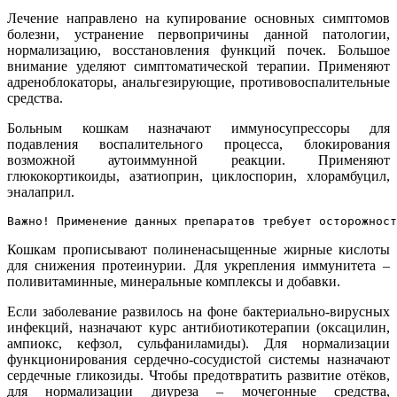
Лечение направлено на купирование основных симптомов
болезни, устранение первопричины данной патологии,
нормализацию, восстановления функций почек. Большое
внимание уделяют симптоматической терапии. Применяют
адреноблокаторы, анальгезирующие, противовоспалительные
средства.
Больным кошкам назначают иммуносупрессоры для
подавления воспалительного процесса, блокирования
возможной аутоиммунной реакции. Применяют
глюкокортикоиды, азатиоприн, циклоспорин, хлорамбуцил,
эналаприл.
Важно! Применение данных препаратов требует осторожност
Кошкам прописывают полиненасыщенные жирные кислоты
для снижения протеинурии. Для укрепления иммунитета –
поливитаминные, минеральные комплексы и добавки.
Если заболевание развилось на фоне бактериально-вирусных
инфекций, назначают курс антибиотикотерапии (оксацилин,
ампиокс, кефзол, сульфаниламиды). Для нормализации
функционирования сердечно-сосудистой системы назначают
сердечные гликозиды. Чтобы предотвратить развитие отёков,
для нормализации диуреза – мочегонные средства,