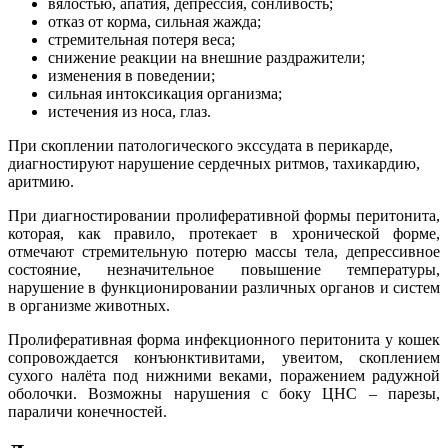
вялостью, апатия, депрессия, сонливость;
отказ от корма, сильная жажда;
стремительная потеря веса;
снижение реакции на внешние раздражители;
изменения в поведении;
сильная интоксикация организма;
истечения из носа, глаз.
При скоплении патологического экссудата в перикарде,
диагностируют нарушение сердечных ритмов, тахикардию,
аритмию.
При диагностировании пролиферативной формы перитонита,
которая, как правило, протекает в хронической форме,
отмечают стремительную потерю массы тела, депрессивное
состояние, незначительное повышение температуры,
нарушение в функционировании различных органов и систем
в организме животных.
Пролиферативная форма инфекционного перитонита у кошек
сопровождается конъюнктивитами, увеитом, скоплением
сухого налёта под нижними веками, поражением радужной
оболочки. Возможны нарушения с боку ЦНС – парезы,
параличи конечностей.