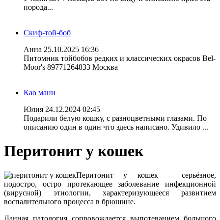
порода...
Скиф-той-боб
Анна
25.10.2025 16:36
Питомник тойбобов редких и классических окрасов Bel-
Moor's 89771264833 Москва
Као мани
Юлия
24.12.2024 02:45
Подарили белую кошку, с разноцветными глазами. По
описанию один в один что здесь написано. Удивило ...
Перитонит у кошек
Перитонит у кошек – серьёзное,
подостро, остро протекающее заболевание инфекционной
(вирусной) этиологии, характеризующееся развитием
воспалительного процесса в брюшине.
Данная патология сопровождается выпотеванием большого