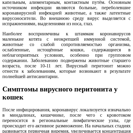
капельным, алиментарным, контактным путём. Основным
источником инфекции являются больные, переболевшие
коронавирусной инфекцией животные, а также латентные
вирусоносители. Во внешнюю среду вирус выделяется с
испражнениями, выделениями из носа, глаз.
Наиболее восприимчивы к штаммам коронавирусов
маленькие котята с неокрепшей иммунной системой,
животные со слабой сопротивляемостью организма,
ослабленные, истощённые кошки, содержащиеся в
неблагоприятных условиях, особенно при групповом
содержании. Заболеванию подвержены животные старшего
возраста, после 10-11 лет. Вирусный перитонит можно
отнести к заболеваниям, которые возникают в результате
полнейшей антисанитарии.
Симптомы вирусного перитонита у
кошек
После инфицирования, коронавирус локализуется изначально
в миндалинах, кишечнике, после чего с кровотоком
переносится в региональные лимфатические узлы, где
происходит его активное размножение. На начальных стадиях
развивается первичная виремия, увеличивается концентрация