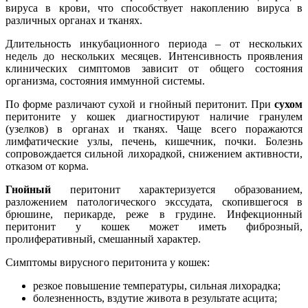
вируса в крови, что способствует накоплению вируса в
различных органах и тканях.
Длительность инкубационного периода – от нескольких
недель до нескольких месяцев. Интенсивность проявления
клинических симптомов зависит от общего состояния
организма, состояния иммунной системы.
По форме различают сухой и гнойный перитонит. При
сухом
перитоните у кошек диагностируют наличие гранулем
(узелков) в органах и тканях. Чаще всего поражаются
лимфатические узлы, печень, кишечник, почки. Болезнь
сопровождается сильной лихорадкой, снижением активности,
отказом от корма.
Гнойный
перитонит характеризуется образованием,
разложением патологического экссудата, скопившегося в
брюшине, перикарде, реже в грудине. Инфекционный
перитонит у кошек может иметь фиброзный,
пролиферативный, смешанный характер.
Симптомы вирусного перитонита у кошек:
резкое повышение температуры, сильная лихорадка;
болезненность, вздутие живота в результате асцита;