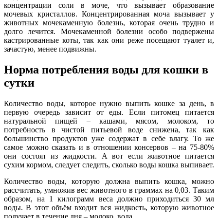
концентрации соли в моче, что вызывает образование
мочевых кристаллов. Концентрированная моча вызывает у
животных мочекаменную болезнь, которая очень трудно и
долго лечится. Мочекаменной болезни особо подвержены
кастрированные коты, так как они реже посещают туалет и,
зачастую, менее подвижны.
Норма потребления воды для кошки в
сутки
Количество воды, которое нужно выпить кошке за день, в
первую очередь зависит от еды. Если питомец питается
натуральной пищей – кашами, мясом, молоком, то
потребность в чистой питьевой воде снижена, так как
большинство продуктов уже содержат в себе влагу. То же
самое можно сказать и в отношении консервов – на 75-80%
они состоят из жидкости. А вот если животное питается
сухим кормом, следует следить, сколько воды кошка выпивает.
Количество воды, которую должна выпить кошка, можно
рассчитать, умножив вес животного в граммах на 0,03. Таким
образом, на 1 килограмм веса должно приходиться 30 мл
воды. В этот объём входит вся жидкость, которую животное
получает в течение дня – молоко, вода.