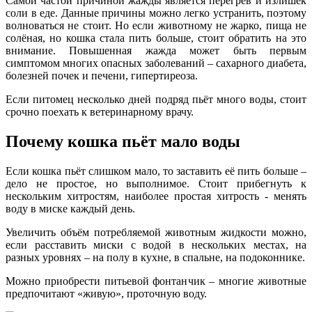
Самой частой причиной жажды является перегрев и излишек
соли в еде. Данные причины можно легко устранить, поэтому
волноваться не стоит. Но если животному не жарко, пища не
солёная, но кошка стала пить больше, стоит обратить на это
внимание. Повышенная жажда может быть первым
симптомом многих опасных заболеваний – сахарного диабета,
болезней почек и печени, гипертиреоза.
Если питомец несколько дней подряд пьёт много воды, стоит
срочно поехать к ветеринарному врачу.
Почему кошка пьёт мало воды
Если кошка пьёт слишком мало, то заставить её пить больше –
дело не простое, но выполнимое. Стоит прибегнуть к
нескольким хитростям, наиболее простая хитрость - менять
воду в миске каждый день.
Увеличить объём потребляемой животным жидкости можно,
если расставить миски с водой в нескольких местах, на
разных уровнях – на полу в кухне, в спальне, на подоконнике.
Можно приобрести питьевой фонтанчик – многие животные
предпочитают «живую», проточную воду.