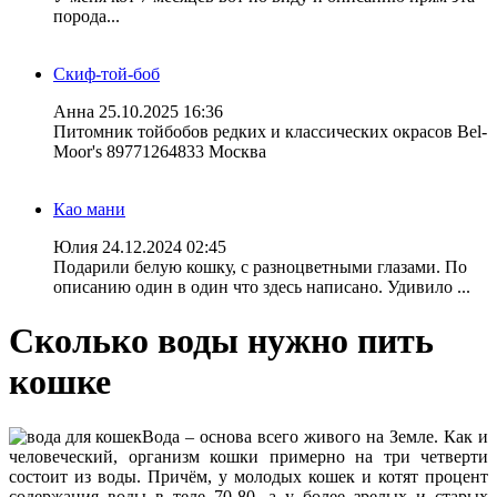
порода...
Скиф-той-боб
Анна
25.10.2025 16:36
Питомник тойбобов редких и классических окрасов Bel-
Moor's 89771264833 Москва
Као мани
Юлия
24.12.2024 02:45
Подарили белую кошку, с разноцветными глазами. По
описанию один в один что здесь написано. Удивило ...
Сколько воды нужно пить
кошке
Вода – основа всего живого на Земле. Как и
человеческий, организм кошки примерно на три четверти
состоит из воды. Причём, у молодых кошек и котят процент
содержания воды в теле 70-80, а у более зрелых и старых