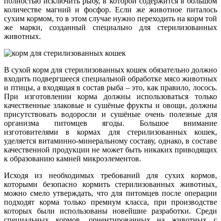
полностью исключить рыбу, в которой содержится в большом
количестве магний и фосфор. Если же животное питалось
сухим кормом, то в этом случае нужно переходить на корм той
же марки, созданный специально для стерилизованных
животных.
В сухой корм для стерилизованных кошек обязательно должно
входить подвергшееся специальной обработке мясо животных
и птицы, а входящая в состав рыба – это, как правило, лосось.
При изготовлении корма должны использоваться только
качественные злаковые и сушёные фрукты и овощи, должны
присутствовать водоросли и сушёные очень полезные для
организма питомцев ягоды. Большое внимание
изготовителями в кормах для стерилизованных кошек,
уделяется витаминно-минеральному составу, однако, в составе
качественной продукции не может быть никаких приводящих
к образованию камней микроэлементов.
Исходя из необходимых требований для сухих кормов,
которыми безопасно кормить стерилизованных животных,
можно смело утверждать, что для питомцев после операции
подходят корма только премиум класса, при производстве
которых были использованы новейшие разработки. Среди
специальных кормов, ориентированных на животных с