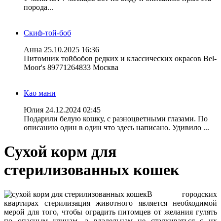
порода...
Скиф-той-боб
Анна
25.10.2025 16:36
Питомник тойбобов редких и классических окрасов Bel-
Moor's 89771264833 Москва
Као мани
Юлия
24.12.2024 02:45
Подарили белую кошку, с разноцветными глазами. По
описанию один в один что здесь написано. Удивило ...
Сухой корм для
стерилизованных кошек
В городских
квартирах стерилизация животного является необходимой
мерой для того, чтобы оградить питомцев от желания гулять
по опасным улицам, а владельцам не сталкиваться с их