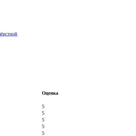
шёрстной
Оценка
5
5
5
5
5