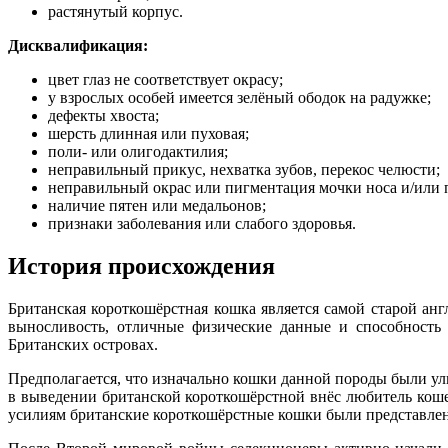
растянутый корпус.
Дисквалификация:
цвет глаз не соответствует окрасу;
у взрослых особей имеется зелёный ободок на радужке;
дефекты хвоста;
шерсть длинная или пуховая;
поли- или олигодактилия;
неправильный прикус, нехватка зубов, перекос челюсти;
неправильный окрас или пигментация мочки носа и/или 
наличие пятен или медальонов;
признаки заболевания или слабого здоровья.
История происхождения
Британская короткошёрстная кошка является самой старой анг
выносливость, отличные физические данные и способность
Британских островах.
Предполагается, что изначально кошки данной породы были у
в выведении британской короткошёрстной внёс любитель коше
усилиям британские короткошёрстные кошки были представлены