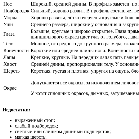
Нос
Широкий, средней длины. В профиль заметен, но 
Подбородок
Сильный, хорошо развит. В профиль составляет в
Морда
Хорошо развита, чётко очерчены круглые и больш
Уши
Среднего размера, широкие у основания и закруг
Большие, круглые и широко открытые. Глаза прям
Глаза
шиншиллового окраса цвет глаз от голубого, лава
Тело
Мощное, от среднего до крупного размера, сложен
Конечности
Короткие или средней длины ноги. Конечности си
Лапы
Крепкие, круглые. На передних лапах пять пальцев
Хвост
Средней длины, пропорционален телу. У основания
Шерсть
Короткая, густая и плотная, упругая на ощупь, бл
Допускаются все окрасы, за исключением лиловог
Окрас
У котят сплошных окрасов, дымных, затушёванных
Недостатки:
выраженный стоп;
слабый подбородок;
светлый или слишком длинный подшёрсток;
мягкая шерсть;