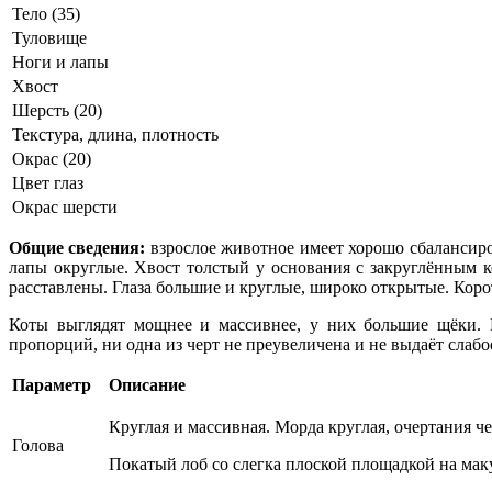
Тело (35)
Туловище
Ноги и лапы
Хвост
Шерсть (20)
Текстура, длина, плотность
Окрас (20)
Цвет глаз
Окрас шерсти
Общие сведения:
взрослое животное имеет хорошо сбалансиров
лапы округлые. Хвост толстый у основания с закруглённым к
расставлены. Глаза большие и круглые, широко открытые. Корот
Коты выглядят мощнее и массивнее, у них большие щёки. П
пропорций, ни одна из черт не преувеличена и не выдаёт слабос
Параметр
Описание
Круглая и массивная. Морда круглая, очертания че
Голова
Покатый лоб со слегка плоской площадкой на мак