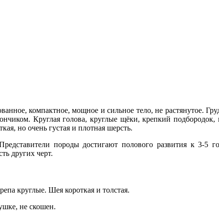
анное, компактное, мощное и сильное тело, не растянутое. Гру
ончиком. Круглая голова, круглые щёки, крепкий подбородок,
кая, но очень густая и плотная шерсть.
редставители породы достигают полового развития к 3-5 го
ть других черт.
репа круглые. Шея короткая и толстая.
ушке, не скошен.