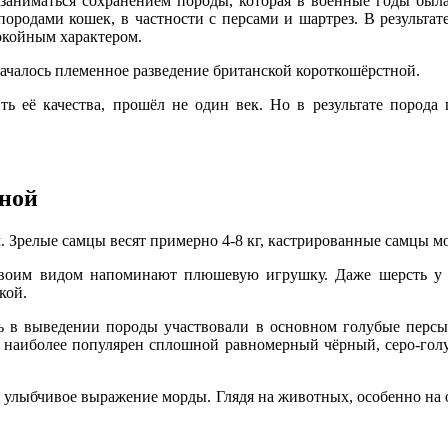
аниматься сохранением породы, которая в военные годы была
ородами кошек, в частности с персами и шартрез. В результа
окойным характером.
началось племенное разведение британской короткошёрстной.
ть её качества, прошёл не один век. Но в результате порода
тной
 Зрелые самцы весят примерно 4-8 кг, кастрированные самцы могут
оим видом напоминают плюшевую игрушку. Даже шерсть у н
кой.
ь в выведении породы участвовали в основном голубые персы
, наиболее популярен сплошной равномерный чёрный, серо-голуб
улыбчивое выражение морды. Глядя на животных, особенно на ос