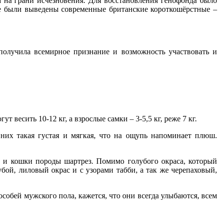
 на грани исчезновения. Для восстановления генофонда было
те были выведены современные британские короткошёрстные –
 получила всемирное признание и возможность участвовать и
 весить 10-12 кг, а взрослые самки – 3-5,5 кг, реже 7 кг.
их такая густая и мягкая, что на ощупь напоминает плюш.
 и кошки породы шартрез. Помимо голубого окраса, который
ой, лиловый окрас и с узорами табби, а так же черепаховый,
обей мужского пола, кажется, что они всегда улыбаются, всем