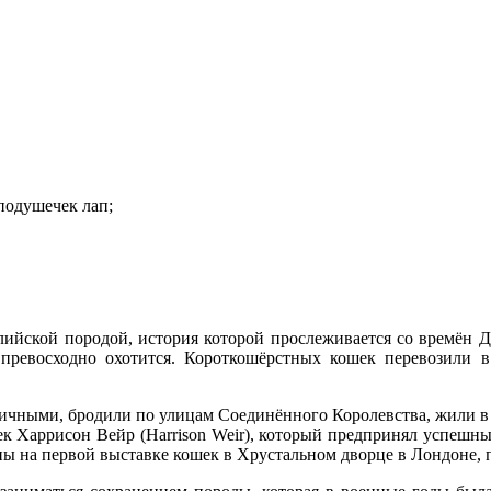
подушечек лап;
лийской породой, история которой прослеживается со времён Д
 превосходно охотится. Короткошёрстных кошек перевозили 
личными, бродили по улицам Соединённого Королевства, жили 
к Харрисон Вейр (Harrison Weir), который предпринял успешные
 на первой выставке кошек в Хрустальном дворце в Лондоне, п