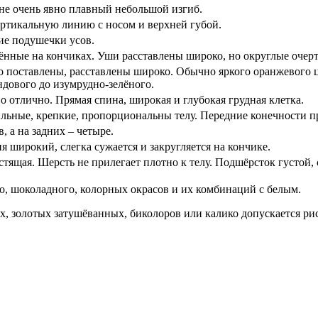
не очень явно плавный небольшой изгиб.
ертикальную линию с носом и верхней губой.
ие подушечки усов.
лённые на кончиках. Уши расставлены широко, но округлые очер
о поставлены, расставлены широко. Обычно яркого оранжевого цв
ндового до изумрудно-зелёного.
о отлично. Прямая спина, широкая и глубокая грудная клетка.
льные, крепкие, пропорциональны телу. Передние конечности п
, а на задних – четыре.
 широкий, слегка сужается и закругляется на кончике.
естящая. Шерсть не прилегает плотно к телу. Подшёрсток густой
о, шоколадного, колорных окрасов и их комбинаций с белым.
, золотых затушёванных, биколоров или калико допускается ри