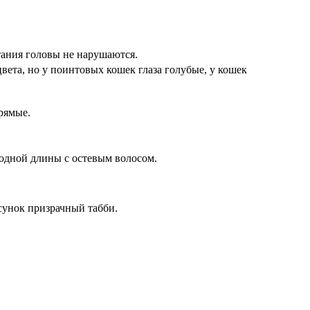
тания головы не нарушаются.
ета, но у поинтовых кошек глаза голубые, у кошек
рямые.
, одной длины с остевым волосом.
сунок призрачный табби.