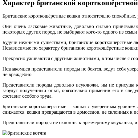
Характер британской короткошёрстно
Британские короткошёрстные кошки относительно спокойные,
Они очень ласковые животные, довольно сильно привязывают
некоторых других пород, не выбирают кого-то одного из семьи
Будучи нежными существами, британские короткошёрстные любят
Независимые по характеру британские короткошёрстные кошки 
Прекрасно уживаются с другими животными, в том числе с соб
Незнакомцев представители породы не боятся, ведут себя увер
не враждебно.
Представители породы довольно неуклюжи, им не присуща к
забудут полученный опыт, обязательно применив его в след
составит особого труда.
Британские короткошёрстные – кошки с умеренным уровнем а
снижается, кошки превращаются в домоседов, не склонных к по
Представители породы не склонны к чрезмерному мяуканью, их 