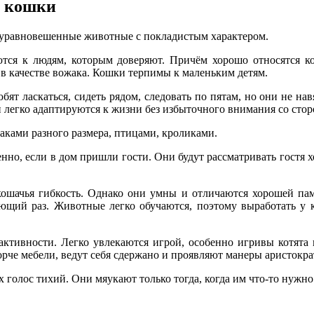
й кошки
 уравновешенные животные с покладистым характером.
ся к людям, которым доверяют. Причём хорошо относятся ко 
 в качестве вожака. Кошки терпимы к маленьким детям.
 ласкаться, сидеть рядом, следовать по пятам, но они не навя
легко адаптируются к жизни без избыточного внимания со стор
аками разного размера, птицами, кроликами.
енно, если в дом пришли гости. Они будут рассматривать гостя 
ошачья гибкость. Однако они умны и отличаются хорошей пам
ующий раз. Животные легко обучаются, поэтому выработать у к
ктивности. Легко увлекаются игрой, особенно игривы котята 
рче мебели, ведут себя сдержано и проявляют манеры аристокра
голос тихий. Они мяукают только тогда, когда им что-то нужно