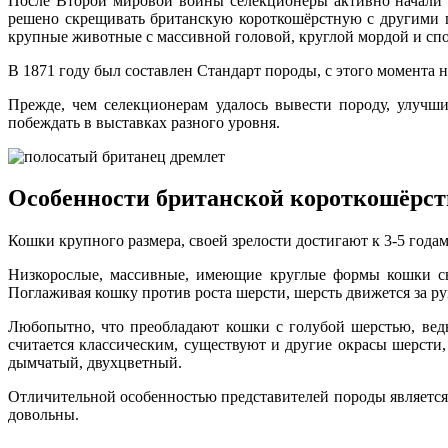
После Второй мировой войны селекционеры активно начали з
решено скрещивать британскую короткошёрстную с другими п
крупные животные с массивной головой, круглой мордой и сп
В 1871 году был составлен Стандарт породы, с этого момента 
Прежде, чем селекционерам удалось вывести породу, улучши
побеждать в выставках разного уровня.
Особенности британской короткошёрс
Кошки крупного размера, своей зрелости достигают к 3-5 годам.
Низкорослые, массивные, имеющие круглые формы кошки св
Поглаживая кошку против роста шерсти, шерсть движется за ру
Любопытно, что преобладают кошки с голубой шерстью, вед
считается классическим, существуют и другие окрасы шерсти
дымчатый, двухцветный.
Отличительной особенностью представителей породы является 
довольны.