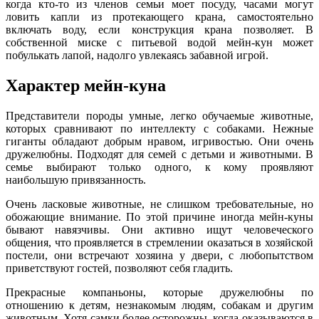
когда кто-то из членов семьи моет посуду, часами могут
ловить капли из протекающего крана, самостоятельно
включать воду, если конструкция крана позволяет. В
собственной миске с питьевой водой мейн-кун может
побулькать лапой, надолго увлекаясь забавной игрой.
Характер мейн-куна
Представители породы умные, легко обучаемые животные,
которых сравнивают по интеллекту с собаками. Нежные
гиганты обладают добрым нравом, игривостью. Они очень
дружелюбны. Подходят для семей с детьми и животными. В
семье выбирают только одного, к кому проявляют
наибольшую привязанность.
Очень ласковые животные, не слишком требовательные, но
обожающие внимание. По этой причине иногда мейн-куны
бывают навязчивы. Они активно ищут человеческого
общения, что проявляется в стремлении оказаться в хозяйской
постели, они встречают хозяина у двери, с любопытством
приветствуют гостей, позволяют себя гладить.
Прекрасные компаньоны, которые дружелюбны по
отношению к детям, незнакомым людям, собакам и другим
животным. Хотя самки более осторожны, когда оказываются в