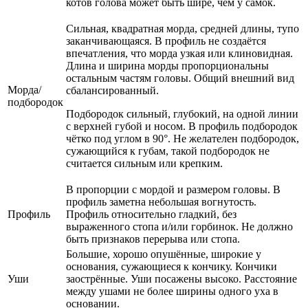
котов голова может быть шире, чем у самок.
Сильная, квадратная морда, средней длины, тупо
заканчивающаяся. В профиль не создаётся
впечатления, что морда узкая или клиновидная.
Длина и ширина морды пропорциональны
остальным частям головы. Общий внешний вид
Морда/
сбалансированный.
подбородок
Подбородок сильный, глубокий, на одной линии
с верхней губой и носом. В профиль подбородок
чётко под углом в 90°. Не желателен подбородок,
сужающийся к губам, такой подбородок не
считается сильным или крепким.
В пропорции с мордой и размером головы. В
профиль заметна небольшая вогнутость.
Профиль
Профиль относительно гладкий, без
выраженного стопа и/или горбинок. Не должно
быть признаков перерыва или стопа.
Большие, хорошо опушённые, широкие у
основания, сужающиеся к кончику. Кончики
Уши
заострённые. Уши посажены высоко. Расстояние
между ушами не более ширины одного уха в
основании.