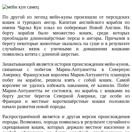
По другой из легенд мейн-куны произошли от персидских
кошек и турецких ангор. Капитан английского корабля по
имени Чарльз Кун плыл по побережью Новой Англии. На
борту корабля было множество кошек, среди которых
преобладали длинношёрстные персы и ангоры. Причалив к
берегу некоторые животные оказались на суше и в результате
случайных вязок с уличными и домашними кошками
появились котята с длинной шерстью.
Захватывающей является история происхождения мейн-кунов,
связанная с побегом Марии-Антуанетты в Северную
Америку. Французская королева Мария-Антуанетта планируя
побег на корабле, решила взять с собой кошек. Самой
королеве не удалось избежать наказания, её казнили. Побег
Марии-Антуанетты не состоялся, но корабль с кошками на
борту достиг берегов Северной Америки, где особи из
Франции и местные короткошёрстные кошки положили
начало развития новой породы.
Распространённой является и другая версия происхождения
породы. Возможно, порода появилась в результате случайного
скрещивания кошек, которых держало местное население и