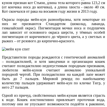
куном признан кот Стьюи, длина тела которого равна 123,2 см
(от кончика носа до копчика), а длина хвоста - около 40 см.
Кот скончался от рака на восьмом году жизни в 2013 году.
Окрасы породы мейн-кун разнообразны, хотя некоторые из
них не признаются Стандартом (шоколад, лаванда,
гималайский окрас). Пигментация мочки носа и подушечек
лап зависит от основного окраса шерсти, у тёмных особей
пигментация от коричневого до чёрного цвета, а у светлых и
рыжих – от розового до кирпично-красного.
Представители породы рождаются с генетической аномалией
– полидактилией, и хотя заводчики и организации кошек
считают полидактилию недопустимым породным признаком,
любители мейн-кунов считают аномалию уникальной
породной чертой. При полидактилии на каждой лапе может
быть до 7 пальцев. Мировой рекорд по наибольшему
количеству пальцев удерживает мейн-кун по кличке Тигр, у
него 27 пальцев.
Одной из причуд, свойственных мейн-кунам является страсть
к воде. Кошек инстинктивно привлекает проточная вода,
поэтому они не упускают возможности подойти к раковине,