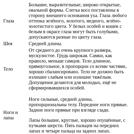
Большие, выразительные, широко открытые,
овальной формы. Слегка косо поставлены в
сторону внешнего основания уха. Глаза любого
Глаза
оттенка зелёного, золотого, медного, зелёно-
золотистого цвета. У белых особей и кошек с
белым в окрасе глаза могут быть голубыми,
допускаются разные по цвету глаза.
Шея
Средней длины.
От среднего до очень крупного размера,
мускулистое. Грудь широкая. Самки, как
правило, меньше самцов. Тело длинное,
прямоугольное, в пропорции со всеми частями,
Тело
хорошо сбалансировано. Тело не должно быть
излишне слабым или излишне тяжёлым.
Допущения делаются для молодых, ещё не
сформировавшихся особей.
Ноги сильные, средней длины,
пропорциональны телу. Передние ноги прямые.
Задние ноги прямые при взгляде сзади.
Ноги и
лапы
Лапы большие, круглые, хорошо опушённые, с
пучками шерсти. Пять пальцев на передних
лапах и четыре пальца на задних лапах.