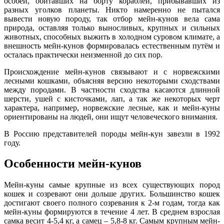
особей, обитавших на борту кораблей, прибывавших из
разных уголков планеты. Никто намеренно не пытался
вывести новую породу, так отбор мейн-кунов вела сама
природа, оставляя только выносливых, крупных и сильных
животных, способных выжить в холодном суровом климате, а
внешность мейн-кунов формировалась естественным путём и
осталась практически неизменной до сих пор.
Происхождение мейн-кунов связывают и с норвежскими
лесными кошками, объясняя версию некоторыми сходствами
между породами. В частности сходства касаются длинной
шерсти, ушей с кисточками, лап, а так же некоторых черт
характера, например, норвежские лесные, как и мейн-куны
ориентированы на людей, они ищут человеческого внимания.
В Россию представителей породы мейн-кун завезли в 1992
году.
Особенности мейн-кунов
Мейн-куны самые крупные из всех существующих пород
кошек и созревают они дольше других. Большинство кошек
достигают своего полного созревания к 2-м годам, тогда как
мейн-куны формируются в течение 4 лет. В среднем взрослая
самка весит 4-5,4 кг, а самец – 5,8-8 кг. Самым крупным мейн-