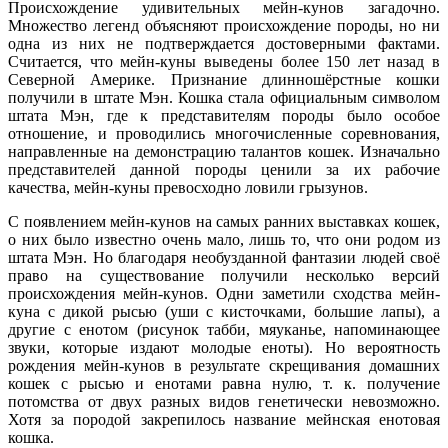
Происхождение удивительных мейн-кунов загадочно.
Множество легенд объясняют происхождение породы, но ни
одна из них не подтверждается достоверными фактами.
Считается, что мейн-куны выведены более 150 лет назад в
Северной Америке. Признание длинношёрстные кошки
получили в штате Мэн. Кошка стала официальным символом
штата Мэн, где к представителям породы было особое
отношение, и проводились многочисленные соревнования,
направленные на демонстрацию талантов кошек. Изначально
представителей данной породы ценили за их рабочие
качества, мейн-куны превосходно ловили грызунов.
С появлением мейн-кунов на самых ранних выставках кошек,
о них было известно очень мало, лишь то, что они родом из
штата Мэн. Но благодаря необузданной фантазии людей своё
право на существование получили несколько версий
происхождения мейн-кунов. Одни заметили сходства мейн-
куна с дикой рысью (уши с кисточками, большие лапы), а
другие с енотом (рисунок табби, мяуканье, напоминающее
звуки, которые издают молодые еноты). Но вероятность
рождения мейн-кунов в результате скрещивания домашних
кошек с рысью и енотами равна нулю, т. к. получение
потомства от двух разных видов генетически невозможно.
Хотя за породой закрепилось название мейнская енотовая
кошка.