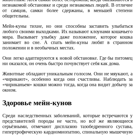
незнакомой обстановке и среди незнакомых людей. В отличие
от самцов, самки более сдержаны, в меньшей степени
общительны.
Мейн-куны тихие, но они способны заставить улыбаться
любого своими выходками. Их называют клоунами кошачьего
мира. Вызывает улыбку даже положение, которое кошка
занимает во сне. А спать мейн-куны любят в странном
положении и в необычных местах.
Они легко адаптируются к новой обстановке. Где бы питомец
ни оказался, он очень быстро почувствует себя как дома.
Животные обладают уникальным голосом. Они не мяукают, а
«чирикают», особенно когда они счастливы. Наблюдать за
«чириканьем» кошки можно тогда, когда она видит добычу за
окном.
Здоровье мейн-кунов
Среди наследственных заболеваний, которые встречаются у
представителей породы не часто, но всё же являющиеся
серьёзными, отмечают дисплазию тазобедренного сустава,
гипертрофическую кардиомиопатию, спинальную мышечную