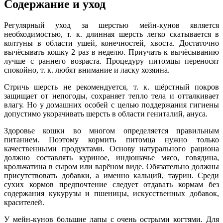
Содержание и уход
Регулярный уход за шерстью мейн-кунов является
необходимостью, т. к. длинная шерсть легко скатывается в
колтуны в области ушей, конечностей, хвоста. Достаточно
вычёсывать кошку 2 раз в неделю. Приучать к вычёсыванию
лучше с раннего возраста. Процедуру питомцы переносят
спокойно, т. к. любят внимание и ласку хозяина.
Стричь шерсть не рекомендуется, т. к. шёрстный покров
защищает от непогоды, сохраняет тепло тела и отталкивает
влагу. Но у домашних особей с целью поддержания гигиены
допустимо укорачивать шерсть в области гениталий, ануса.
Здоровье кошки во многом определяется правильным
питанием. Поэтому кормить питомца нужно только
качественными продуктами. Основу натурального рациона
должно составлять куриное, индюшачье мясо, говядина,
крольчатина в сыром или варёном виде. Обязательно должны
присутствовать добавки, а именно кальций, таурин. Среди
сухих кормов предпочтение следует отдавать кормам без
содержания кукурузы и пшеницы, искусственных добавок,
красителей.
У мейн-кунов большие лапы с очень острыми когтями. Для