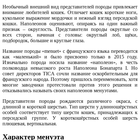
Необычный внешний вид представителей породы привлекает
внимание любителей кошек. Отличает кошек короткие ноги,
кукольное выражение мордочки и нежный взгляд персидской
кошки. Наполеонов оценивают, опираясь на один важный
признак – округлость. Представители породы округлые со
всех сторон, начиная с головы: округлый лоб, щёки,
подбородок, большие и круглые глаза.
Название породы «menuet» с французского языка переводится
как «маленький» и было присвоено только в 2015 году.
Изначально порода носила название «наполеон», в честь
полководца невысокого роста Наполеона Бонапарта I. Но
совет директоров TICA сочли название оскорбительным для
французского народа. Поэтому пришлось переименовать, хотя
многие заводчики протестовали против этого решения и
отказывались называть своих наполеонов менуэтами.
Представители породы рождаются различного окраса, с
длинной и короткой шерстью. Тип шерсти у длинношёрстных
особей соответствует типу шерсти кошек, принадлежащих к
персидской группе. У короткошёрстных особей шерсть
плюшевая, вертикальная.
Характер менуэта