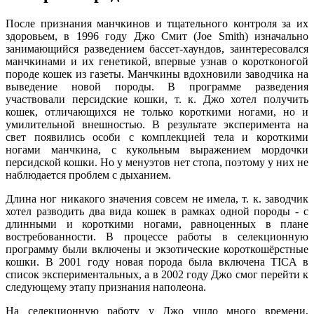
После признания манчкинов и тщательного контроля за их
здоровьем, в 1996 году Джо Смит (Joe Smith) изначально
занимающийся разведением бассет-хаундов, заинтересовался
манчкинами и их генетикой, впервые узнав о коротконогой
породе кошек из газеты. Манчкины вдохновили заводчика на
выведение новой породы. В программе разведения
участвовали персидские кошки, т. к. Джо хотел получить
кошек, отличающихся не только короткими ногами, но и
умилительной внешностью. В результате эксперимента на
свет появились особи с комплекцией тела и короткими
ногами манчкина, с кукольным выражением мордочки
персидской кошки. Но у менуэтов нет стопа, поэтому у них не
наблюдается проблем с дыханием.
Длина ног никакого значения совсем не имела, т. к. заводчик
хотел разводить два вида кошек в рамках одной породы - с
длинными и короткими ногами, равноценных в плане
востребованности. В процессе работы в селекционную
программу были включены и экзотические короткошёрстные
кошки. В 2001 году новая порода была включена TICA в
список экспериментальных, а в 2002 году Джо смог перейти к
следующему этапу признания наполеона.
На селекционную работу у Джо ушло много времени,