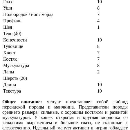
Глаза
10
Уши
8
Подбородок / нос / морда
7
Профиль
4
Шея
1
Тело (40)
Конечности
10
Туловище
8
Хвост
7
Костяк
7
Мускулатура
8
Лапы
2
Шерсть (20)
Длина
10
Текстура
10
Общее описание:
менуэт представляет собой гибрид
персидской породы и манчкина. Представители породы
среднего размера, сильные, с хорошим костяком и развитой
мускулатурой. У кошек открытая и круглая мордочка со
«сладким» выражением и большие глаза, не склонные к
слезотечению. Идеальный менуэт активен и игрив, обладает