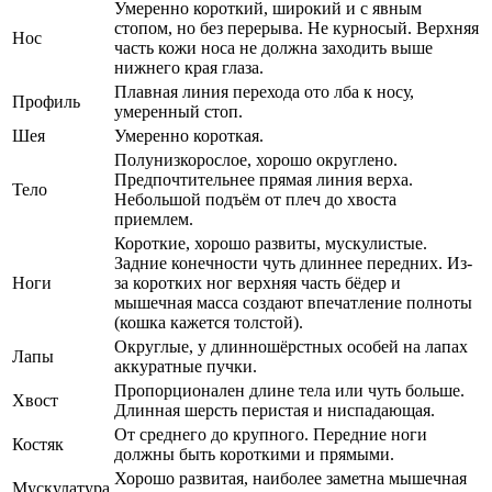
Умеренно короткий, широкий и с явным
стопом, но без перерыва. Не курносый. Верхняя
Нос
часть кожи носа не должна заходить выше
нижнего края глаза.
Плавная линия перехода ото лба к носу,
Профиль
умеренный стоп.
Шея
Умеренно короткая.
Полунизкорослое, хорошо округлено.
Предпочтительнее прямая линия верха.
Тело
Небольшой подъём от плеч до хвоста
приемлем.
Короткие, хорошо развиты, мускулистые.
Задние конечности чуть длиннее передних. Из-
Ноги
за коротких ног верхняя часть бёдер и
мышечная масса создают впечатление полноты
(кошка кажется толстой).
Округлые, у длинношёрстных особей на лапах
Лапы
аккуратные пучки.
Пропорционален длине тела или чуть больше.
Хвост
Длинная шерсть перистая и ниспадающая.
От среднего до крупного. Передние ноги
Костяк
должны быть короткими и прямыми.
Хорошо развитая, наиболее заметна мышечная
Мускулатура