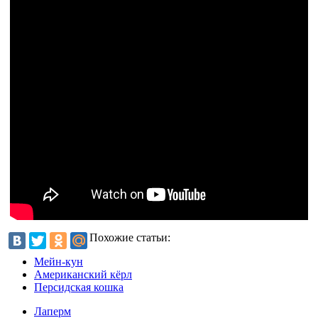
Похожие статьи:
Мейн-кун
Американский кёрл
Персидская кошка
Лаперм