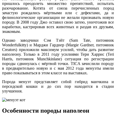
пришлось преодолеть множество препятствий, испытать
разочарование. Котята от союза перечисленных пород
зачастую рождались мёртвыми или с дефектами, да и
фелинологические организации не желали признавать новую
породу. В 2008 году Джо оставил свою затею, уничтожив все
наработки, кастрировав всех животных и раздав их друзьям,
знакомым.
Однако заводчики Сэм Тэйт (Sam Tate, питомник
Wonderfulkitty) и Марджи Гарднер (Margie Gardner, питомник
Creators) приложили максимум усилий, чтобы дать развитие
наполеону. Только в 2011 году усилиями Тери Харрис (Teri
Harris, питомник Munchkinlane) ситуация по регистрации
породы сдвинулась с мёртвой точки. TICA зачислили породу
в предварительно новую и с мая 2012 года менуэты имели
право показываться в этом классе на выставках.
Порода менуэт представляет собой гибрид манчкина и
персидской кошки и до сих пор находится в стадии
улучшения.
Особенности породы наполеон