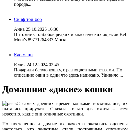
порода...
Скиф-той-боб
Анна
25.10.2025 16:36
Питомник тойбобов редких и классических окрасов Bel-
Moor's 89771264833 Москва
Као мани
Юлия
24.12.2024 02:45
Подарили белую кошку, с разноцветными глазами. По
описанию один в один что здесь написано. Удивило ...
Домашние «дикие» кошки
С самых древних времен кошками восхищались, их
пытались приручать. Сначала только для охоты – всем
известно, какие они отличные охотники.
Но постепенно и другие их качества оказались оценены
настолько, что животные стали постоянным спутником