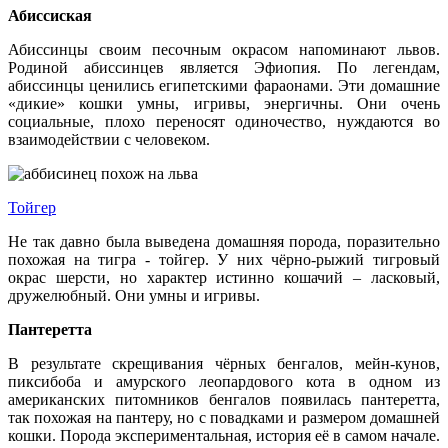
Абиссиская
Абиссинцы своим песочным окрасом напоминают львов.
Родиной абиссинцев является Эфиопия. По легендам,
абиссинцы ценились египетскими фараонами. Эти домашние
«дикие» кошки умны, игривы, энергичны. Они очень
социальные, плохо переносят одиночество, нуждаются во
взаимодействии с человеком.
Тойгер
Не так давно была выведена домашняя порода, поразительно
похожая на тигра - тойгер. У них чёрно-рыжий тигровый
окрас шерсти, но характер истинно кошачий – ласковый,
дружелюбный. Они умны и игривы.
Пантеретта
В результате скрещивания чёрных бенгалов, мейн-кунов,
пиксибоба и амурского леопардового кота в одном из
американских питомников бенгалов появилась пантеретта,
так похожая на пантеру, но с повадками и размером домашней
кошки. Порода экспериментальная, история её в самом начале.