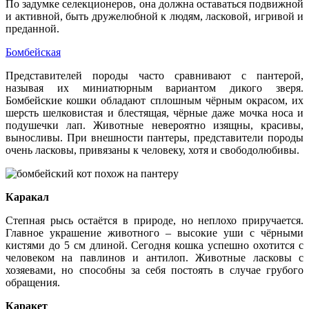
По задумке селекционеров, она должна оставаться подвижной
и активной, быть дружелюбной к людям, ласковой, игривой и
преданной.
Бомбейская
Представителей породы часто сравнивают с пантерой,
называя их миниатюрным вариантом дикого зверя.
Бомбейские кошки обладают сплошным чёрным окрасом, их
шерсть шелковистая и блестящая, чёрные даже мочка носа и
подушечки лап. Животные невероятно изящны, красивы,
выносливы. При внешности пантеры, представители породы
очень ласковы, привязаны к человеку, хотя и свободолюбивы.
Каракал
Степная рысь остаётся в природе, но неплохо приручается.
Главное украшение животного – высокие уши с чёрными
кистями до 5 см длиной. Сегодня кошка успешно охотится с
человеком на павлинов и антилоп. Животные ласковы с
хозяевами, но способны за себя постоять в случае грубого
обращения.
Каракет