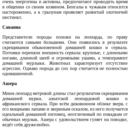
очень энергичны и активны, предпочитают проводить время
в общении со своим хозяином. Бенгалы к чужакам относится
настороженно, а к грызунам проявляет развитый охотничий
инстинкт.
Саванна
Представители породы похожи на леопарда, по праву
считаются самыми большими. Они появились в результате
скрещивания обыкновенной домашней кошки и сервала.
Потомки переняли внешность сервала: крупные, с длинными
ногами, длинной шеей и огромными ушами, а темперамент
домашней мурлыки. Животных характеризует отсутствие
агрессии. Однако порода до сих пор считается не полностью
одомашненной.
Ашера
Мини-леопард метровой длины стал результатом скрещивания
домашней мурки, азиатской леопардовой кошки и
африканского сервала. При всём диковинном облике зверя, с
его мощными лапами и звериным оскалом, из него получается
идеальный домашний питомец, неотличимый по повадкам от
обычных мурлык. Ашера с удовольствием гуляет на поводке,
ведёт себя дружелюбно.