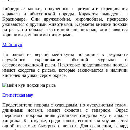
Гибридные кошки, полученные в результате скрещивания
каракала и абиссинской породы. Каракеты выведены в
Краснодаре. Они дружелюбны, миролюбивы, прекрасно
уживаются с другими животными. Каракеты внешне похожи
на рысь, но обладая экзотичной внешностью, они являются
хорошими домашними питомцами.
Мейн-кун
По одной из версий мейн-куны появились в результате
случайного скрещивания обычной мурлыки и
североамериканской рыси. Некоторые представители породы
имеют сходства с рысью, которые заключаются в наличии
кисточек на ушах, сером окрасе.
Египетская мау
Представители породы с худощавым, но мускулистым телом,
длинными ногами, имеют сходства с гепардом. Окрас
шёрстного покрова лишь усиливает сходства мау и дикого
хищника. К тому же, среди кошек, египетская мау является
одной из самых быстрых и ловких. Для сравнения, гепард