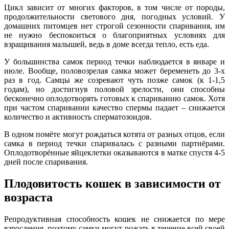
Цикл зависит от многих факторов, в том числе от породы,
продолжительности светового дня, погодных условий. У
домашних питомцев нет строгой сезонности спаривания, им
не нужно беспокоиться о благоприятных условиях для
взращивания малышей, ведь в доме всегда тепло, есть еда.
У большинства самок период течки наблюдается в январе и
июле. Вообще, половозрелая самка может беременеть до 3-х
раз в год. Самцы же созревают чуть позже самок (к 1-1,5
годам), но достигнув половой зрелости, они способны
бесконечно оплодотворять готовых к спариванию самок. Хотя
при частом спаривании качество спермы падает – снижается
количество и активность сперматозоидов.
В одном помёте могут рождаться котята от разных отцов, если
самка в период течки спаривалась с разными партнёрами.
Оплодотворённые яйцеклетки оказываются в матке спустя 4-5
дней после спаривания.
Плодовитость кошек в зависимости от
возраста
Репродуктивная способность кошек не снижается по мере
взросления, поэтому самки могут рожать в течение всей своей