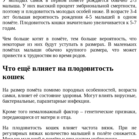
У молодых самок в первом помёте рождается обычно 2-3
малыша. У них высокий процент эмбриональной смертности,
поэтому и плодовитость молодых особей ниже. В возрасте 3-4
лет большая вероятность рождения 4-5 малышей в одном
помёте. Плодовитость кошки значительно увеличивается к 5-7
годам.
Чем больше котят в помёте, тем больше вероятность, что
некоторые из них будут уступать в размерах. В маленьких
помётах малыши обычно крупного размера, что может
привести к трудностям во время родов.
Что ещё влияет на плодовитость
кошек
На размер помёта помимо породных особенностей, возраста
самки, влияет её состояние здоровья. Могут влиять вирусные,
бактериальные, паразитарные инфекции.
Кроме того немаловажный фактор – генетические признаки,
передающиеся от матери и отца.
На плодовитость кошек влияет частота вязок. При не
регулярных вязках количество малышей в полёте снижается.
Меньше малышей в помёте и при частом инбридинге.