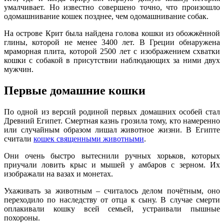
умалчивает. Но известно совершено точно, что произошло
одомашнивание кошек позднее, чем одомашнивание собак.
На острове Крит была найдена голова кошки из обожжённой
глины, которой не менее 3400 лет. В Греции обнаружена
мраморная плита, которой 2500 лет с изображением схватки
кошки с собакой в присутствии наблюдающих за ними двух
мужчин.
Первые домашние кошки
По одной из версий родиной первых домашних особей стал
Древний Египет. Смертная казнь грозила тому, кто намеренно
или случайным образом лишал животное жизни. В Египте
считали
кошек священными животными
.
Они очень быстро вытеснили ручных хорьков, которых
приучали ловить крыс и мышей у амбаров с зерном. Их
изображали на вазах и монетах.
Ухаживать за животным – считалось делом почётным, оно
переходило по наследству от отца к сыну. В случае смерти
оплакивали кошку всей семьей, устраивали пышные
похороны.