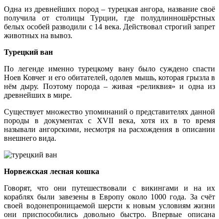
Одна из древнейших пород – турецкая ангора, название своё
получила от столицы Турции, где полудлинношёрстных
белых особей разводили с 14 века. Действовал строгий запрет
животных на вывоз.
Турецкий ван
По легенде именно турецкому вану было суждено спасти
Ноев Ковчег и его обитателей, одолев мышь, которая грызла в
нём дыру. Поэтому порода – живая «реликвия» и одна из
древнейших в мире.
Существует множество упоминаний о представителях данной
породы в документах с XVII века, хотя их в то время
называли ангорскими, несмотря на расхождения в описании
внешнего вида.
Норвежская лесная кошка
Говорят, что они путешествовали с викингами и на их
кораблях были завезены в Европу около 1000 года. За счёт
своей водонепроницаемой шерсти к новым условиям жизни
они приспособились довольно быстро. Впервые описана