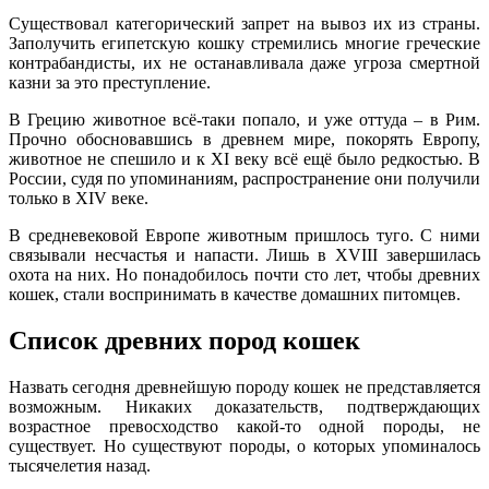
Существовал категорический запрет на вывоз их из страны.
Заполучить египетскую кошку стремились многие греческие
контрабандисты, их не останавливала даже угроза смертной
казни за это преступление.
В Грецию животное всё-таки попало, и уже оттуда – в Рим.
Прочно обосновавшись в древнем мире, покорять Европу,
животное не спешило и к XI веку всё ещё было редкостью. В
России, судя по упоминаниям, распространение они получили
только в XIV веке.
В средневековой Европе животным пришлось туго. С ними
связывали несчастья и напасти. Лишь в XVIII завершилась
охота на них. Но понадобилось почти сто лет, чтобы древних
кошек, стали воспринимать в качестве домашних питомцев.
Список древних пород кошек
Назвать сегодня древнейшую породу кошек не представляется
возможным. Никаких доказательств, подтверждающих
возрастное превосходство какой-то одной породы, не
существует. Но существуют породы, о которых упоминалось
тысячелетия назад.