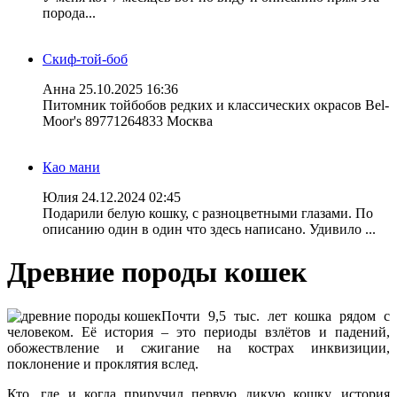
порода...
Скиф-той-боб
Анна
25.10.2025 16:36
Питомник тойбобов редких и классических окрасов Bel-
Moor's 89771264833 Москва
Као мани
Юлия
24.12.2024 02:45
Подарили белую кошку, с разноцветными глазами. По
описанию один в один что здесь написано. Удивило ...
Древние породы кошек
Почти 9,5 тыс. лет кошка рядом с
человеком. Её история – это периоды взлётов и падений,
обожествление и сжигание на кострах инквизиции,
поклонение и проклятия вслед.
Кто, где и когда приручил первую дикую кошку, история