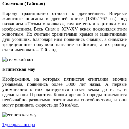
Сиамская (Тайская)
Породу традиционно относят к древнейшим. Впервые
животные описаны в древней книге (1350-1767 гг.) под
названием «Поэмы о кошках», там же есть и картинки с их
изображением. Весь Сиам в XIV-XV веках поклонялся этим
животным. Их считали хранителями храмов и защитниками
душ усопших. Благодаря ним появились сиамцы, а сиамские
традиционные получили название «тайские», а их родину
стали именовать – Тайланд.
Египетская мау
Изображения, на которых пятнистая египтянка вполне
узнаваема, появились более 3000 лет назад. А первые
упоминания о них датируются пятым веком до н. э., и
сделаны они Геродотом. Кошки древней породы отличаются
необычайно развитыми охотничьими способностями, и они
могут развивать скорость до 58 км/час.
Турецкая ангора