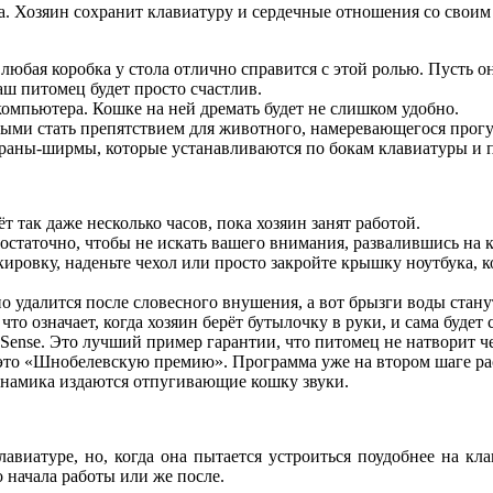
. Хозяин сохранит клавиатуру и сердечные отношения со своим п
любая коробка у стола отлично справится с этой ролью. Пусть о
аш питомец будет просто счастлив.
омпьютера. Кошке на ней дремать будет не слишком удобно.
ыми стать препятствием для животного, намеревающегося прогул
краны-ширмы, которые устанавливаются по бокам клавиатуры и 
 так даже несколько часов, пока хозяин занят работой.
остаточно, чтобы не искать вашего внимания, развалившись на 
кировку, наденьте чехол или просто закройте крышку ноутбука, 
о удалится после словесного внушения, а вот брызги воды стан
то означает, когда хозяин берёт бутылочку в руки, и сама будет 
ense. Это лучший пример гарантии, что питомец не натворит че
это «Шнобелевскую премию». Программа уже на втором шаге рас
динамика издаются отпугивающие кошку звуки.
виатуре, но, когда она пытается устроиться поудобнее на кла
 начала работы или же после.