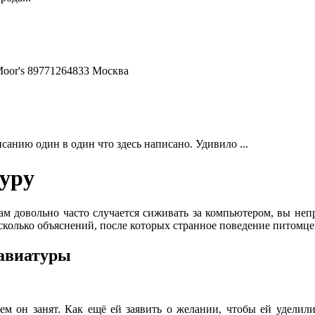
Moor's 89771264833 Москва
анию один в один что здесь написано. Удивило ...
уру
вам довольно часто случается сиживать за компьютером, вы неп
есколько объяснений, после которых странное поведение питомц
лавиатуры
чем он занят. Как ещё ей заявить о желании, чтобы ей уделили