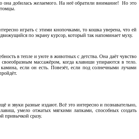
то она добилась желаемого. На неё обратили внимание! Но это
итомцы.
тересно играть с этими кнопочками, то кошка уверена, что ей
движущийся по экрану курсор, который так напоминает муху.
ность в тепле и уюте в животных с детства. Она даёт чувство
и своеобразным массажёром, когда клавиши упираются в тело.
камина, если он есть. Повезёт, если под солнечными лучами
пройдёт.
ё и звуки разные издают. Всё это интересно и познавательно,
клавиш, умело отжатых мягкими лапками, способных создать
ой привычкой сразу.