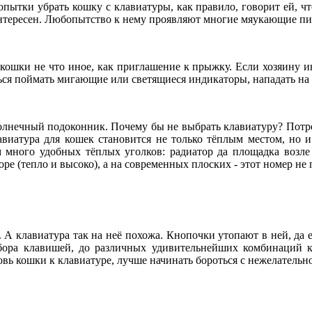
попытки убрать кошку с клавиатуры, как правило, говорит ей, ч
 интересен. Любопытство к нему проявляют многие мяукающие п
ошки не что иное, как приглашение к прыжку. Если хозяину ин
ься поймать мигающие или светящиеся индикаторы, нападать на 
олнечный подоконник. Почему бы не выбрать клавиатуру? Потреб
лавиатура для кошек становится не только тёплым местом, но 
 много удобных тёплых уголков: радиатор да площадка возле 
ре (тепло и высоко), а на современных плоских - этот номер не 
А клавиатура так на неё похожа. Кнопочки утопают в ней, да ещ
ебора клавишей, до различных удивительнейших комбинаций 
вь кошки к клавиатуре, лучше начинать бороться с нежелательн