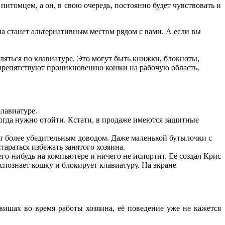
итомцем, а он, в свою очередь, постоянно будет чувствовать и
на станет альтернативным местом рядом с вами. А если вы
яться по клавиатуре. Это могут быть книжки, блокноты,
препятствуют проникновению кошки на рабочую область.
клавиатуре.
когда нужно отойти. Кстати, в продаже имеются защитные
ут более убедительным доводом. Даже маленькой бутылочки с
стараться избежать занятого хозяина.
го-нибудь на компьютере и ничего не испортит. Её создал Крис
познает кошку и блокирует клавиатуру. На экране
вишах во время работы хозяина, её поведение уже не кажется