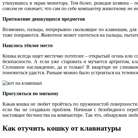
уткнувшись в экран монитора. Тем более, реакция хозяина – 
совсем не означает, что сам по себе компьютер животному не
Притяжение движущихся предметов
Возможно, пальцы, непрерывно скользящие по клавишам, для к
тоже понравится. Животное может охотиться на пальцы, пытат
Нашлось тёплое место
Кошка всегда ищет местечко потеплее – открытый огонь или с
безопасности. А если уже старовата и мучается артритом, к
Сплошное наслаждение, да и только! В квартире не слишком
понежиться удастся. Раньше можно было устроиться на телевизо
Прогуляться по мягкому
Какая кошка не любит пройтись по пружинистой поверхности. 
если бы не создавало проблем. Начиная с безобидного пер
настоящие бесчинства на компьютере. Так что, обнаружив любо
Как отучить кошку от клавиатуры