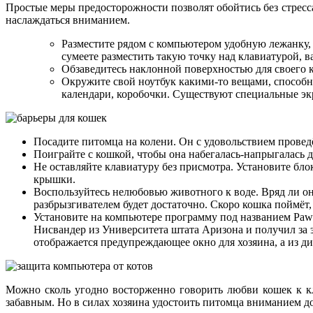
Простые меры предосторожности позволят обойтись без стресса
наслаждаться вниманием.
Разместите рядом с компьютером удобную лежанку, 
сумеете разместить такую точку над клавиатурой, в
Обзаведитесь наклонной поверхностью для своего к
Окружите свой ноутбук какими-то вещами, способн
календари, коробочки. Существуют специальные э
Посадите питомца на колени. Он с удовольствием проведёт
Поиграйте с кошкой, чтобы она набегалась-напрыгалась д
Не оставляйте клавиатуру без присмотра. Установите бло
крышки.
Воспользуйтесь нелюбовью животного к воде. Вряд ли он
разбрызгивателем будет достаточно. Скоро кошка поймёт, ч
Установите на компьютере программу под названием PawS
Нисвандер из Университета штата Аризона и получил за 
отображается предупреждающее окно для хозяина, а из 
Можно сколь угодно восторженно говорить любви кошек к кла
забавным. Но в силах хозяина удостоить питомца вниманием до