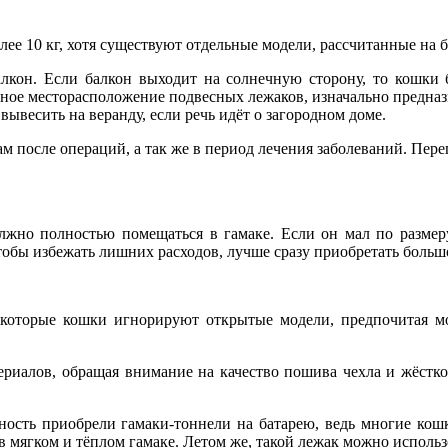
лее 10 кг, хотя существуют отдельные модели, рассчитанные на 
алкон. Если балкон выходит на солнечную сторону, то кошки
е месторасположение подвесных лежаков, изначально предназн
вывесить на веранду, если речь идёт о загородном доме.
ам после операций, а так же в период лечения заболеваний. Пер
жно полностью помещаться в гамаке. Если он мал по размеру,
бы избежать лишних расходов, лучше сразу приобретать большой 
екоторые кошки игнорируют открытые модели, предпочитая мо
риалов, обращая внимание на качество пошива чехла и жёсткос
ость приобрели гамаки-тоннели на батарею, ведь многие кошки
а в мягком и тёплом гамаке. Летом же, такой лежак можно испол