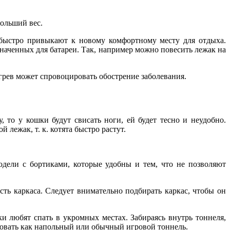
больший вес.
 быстро привыкают к новому комфортному месту для отдыха.
аченных для батареи. Так, например можно повесить лежак на
егрев может спровоцировать обострение заболевания.
 то у кошки будут свисать ноги, ей будет тесно и неудобно.
лежак, т. к. котята быстро растут.
дели с бортиками, которые удобны и тем, что не позволяют
ть каркаса. Следует внимательно подбирать каркас, чтобы он
 любят спать в укромных местах. Забираясь внутрь тоннеля,
ьзовать как напольный или обычный игровой тоннель.