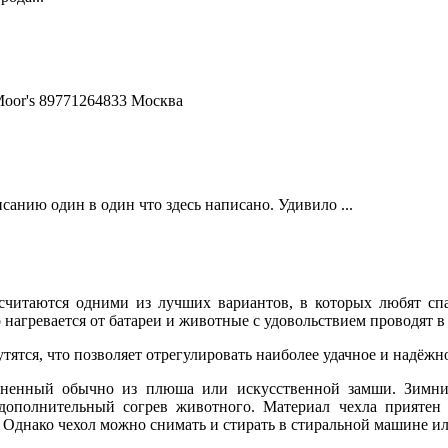
Moor's 89771264833 Москва
анию один в один что здесь написано. Удивило ...
 считаются одними из лучших вариантов, в которых любят с
 нагревается от батареи и животные с удовольствием проводят в
тятся, что позволяет отрегулировать наиболее удачное и надёжн
лненный обычно из плюша или искусственной замши. Зимни
ополнительный согрев животного. Материал чехла приятен д
. Однако чехол можно снимать и стирать в стиральной машине и