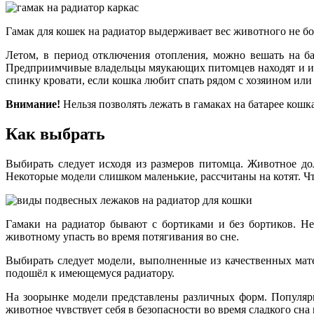
Гамак для кошек на радиатор выдерживает вес животного не бо
Летом, в период отключения отопления, можно вешать на б
Предприимчивые владельцы мяукающих питомцев находят и ино
спинку кровати, если кошка любит спать рядом с хозяином или 
Внимание!
Нельзя позволять лежать в гамаках на батарее кошк
Как выбрать
Выбирать следует исходя из размеров питомца. Животное дол
Некоторые модели слишком маленькие, рассчитаны на котят. Что
Гамаки на радиатор бывают с бортиками и без бортиков. Н
животному упасть во время потягивания во сне.
Выбирать следует модели, выполненные из качественных мате
подошёл к имеющемуся радиатору.
На зоорынке модели представлены различных форм. Популярн
животное чувствует себя в безопасности во время сладкого сн