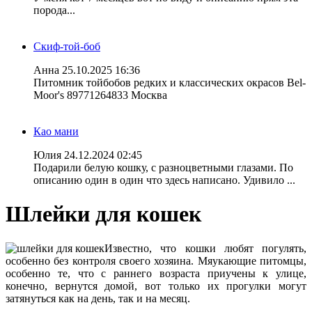
порода...
Скиф-той-боб
Анна
25.10.2025 16:36
Питомник тойбобов редких и классических окрасов Bel-
Moor's 89771264833 Москва
Као мани
Юлия
24.12.2024 02:45
Подарили белую кошку, с разноцветными глазами. По
описанию один в один что здесь написано. Удивило ...
Шлейки для кошек
Известно, что кошки любят погулять,
особенно без контроля своего хозяина. Мяукающие питомцы,
особенно те, что с раннего возраста приучены к улице,
конечно, вернутся домой, вот только их прогулки могут
затянуться как на день, так и на месяц.