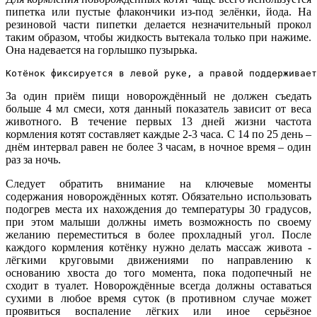
пипетка или пустые флакончики из-под зелёнки, йода. На
резиновой части пипетки делается незначительный прокол
таким образом, чтобы жидкость вытекала только при нажиме.
Она надевается на горлышко пузырька.
Котёнок фиксируется в левой руке, а правой поддерживает
За один приём пищи новорождённый не должен съедать
больше 4 мл смеси, хотя данный показатель зависит от веса
животного. В течение первых 13 дней жизни частота
кормления котят составляет каждые 2-3 часа. С 14 по 25 день –
днём интервал равен не более 3 часам, в ночное время – один
раз за ночь.
Следует обратить внимание на ключевые моменты
содержания новорождённых котят. Обязательно использовать
подогрев места их нахождения до температуры 30 градусов,
при этом малыши должны иметь возможность по своему
желанию переместиться в более прохладный угол. После
каждого кормления котёнку нужно делать массаж живота -
лёгкими круговыми движениями по направлению к
основанию хвоста до того момента, пока подопечный не
сходит в туалет. Новорождённые всегда должны оставаться
сухими в любое время суток (в противном случае может
проявиться воспаление лёгких или иное серьёзное