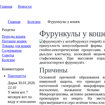
Главная
Новости
Главная
Болезни
Фурункулы у кошек
Разделы
Фурункулы у кош
Породы кошек
Питание кошек
Фурункул (чирей) п
припухлость конусообразной формы. 
Товары для кошек
гнойно-некторическими процессами, 
Содержание
рыхлую клетчатку, волосяной мешоч
Советы
стафилококки. При массовом пор
Болезни
диагностируют фурункулёз.
Причины
Комментарии
Пантеретта
Основной причиной образования в
иммунной защиты, что приводит к
Дарья
30.01.2026
патогенной гноеродной микрофлоры
22:10
воспаление, вызванное белыми и
У меня кот 7
Микроорганизмы, активно размножаясь 
месяцев вот по
провоцируя их некроз. На месте
виду и описанию
просматривается серо-зелёная точка ил