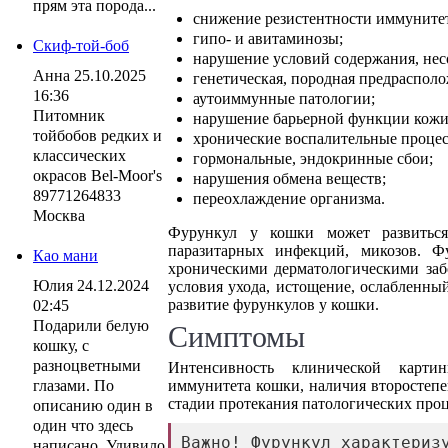
прям эта порода...
снижение резистентности иммунитет
гипо- и авитаминозы;
Скиф-той-боб
нарушение условий содержания, нес
Анна
25.10.2025
генетическая, породная предрасполо
16:36
аутоиммунные патологии;
Питомник
нарушение барьерной функции кожи
тойбобов редких и
хронические воспалительные процес
классических
гормональные, эндокринные сбои;
окрасов Bel-Moor's
нарушения обмена веществ;
89771264833
переохлаждение организма.
Москва
Фурункул у кошки может развиться
паразитарных инфекций, микозов. Ф
Као мани
хроническими дерматологическими заб
Юлия
24.12.2024
условия ухода, истощение, ослабленны
развитие фурункулов у кошки.
02:45
Подарили белую
Симптомы
кошку, с
разноцветными
Интенсивность клинической картин
глазами. По
иммунитета кошки, наличия второстепе
стадии протекания патологических про
описанию один в
один что здесь
Важно! Фурункул характеризу
написано. Удивило