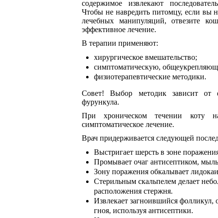
содержимое извлекают последователь
Чтобы не навредить питомцу, если вы 
лечебных манипуляций, отвезите кош
эффективное лечение.
В терапии применяют:
хирургическое вмешательство;
симптоматическую, общеукрепляющ
физиотерапевтические методики.
Совет! Выбор методик зависит от ф
фурункула.
При хроническом течении коту наз
симптоматическое лечение.
Врач придерживается следующей послед
Выстригает шерсть в зоне поражения
Промывает очаг антисептиком, мыл
Зону поражения обкалывает лидока
Стерильным скальпелем делает небо
расположения стержня.
Извлекает загноившийся фолликул, о
гноя, используя антисептики.