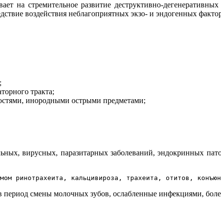
ает на стремительное развитие деструктивно-дегенеративных
едствие воздействия неблагоприятных экзо- и эндогенных факто
;
торного тракта;
костями, инородными острыми предметами;
льных, вирусных, паразитарных заболеваний, эндокринных пато
мом ринотрахеита, кальцивироза, трахеита, отитов, конъюн
 в период смены молочных зубов, ослабленные инфекциями, боле