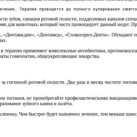
ечение. Терапия проводится до полного купирования симпто
ости зубов, санация ротовой полости, поддесневых каналов спе
тами для животных, который часто провоцирует данный недуг. 
», «Дентавидин», «Дентамед», «Солкосерил-Дента». Обладают
ах.
 терапии применяют комплексные антибиотики, противовоспал
раты гомеопатии, общеукрепляющие лекарства.
 за гигиеной ротовой полости. Два раза в месяц чистите пито
он питания, не пренебрегайте профилактическими вакцинациям
разование зубного камня и налёта.
линику. Чем быстрее будет назначено лечение, тем меньше шанс