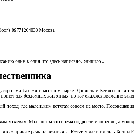
Moor's 89771264833 Москва
анию один в один что здесь написано. Удивило ...
шественника
сорными баками в местном парке. Даниель и Кейлен не хотели
приют для бездомных животных, но тот оказался временно закр
й поход, где маленьким котятам совсем не место. Посовещавшис
овым хозяевам. Малыши за это время подросли и окрепли, а моло
 что о приюте речь не возникала. Котятам дали имена - Болт и 