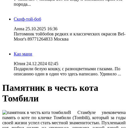
порода...
Скиф-той-боб
Анна
25.10.2025 16:36
Питомник тойбобов редких и классических окрасов Bel-
Moor's 89771264833 Москва
Као мани
Юлия
24.12.2024 02:45
Подарили белую кошку, с разноцветными глазами. По
описанию один в один что здесь написано. Удивило ...
Памятник в честь кота
Томбили
В Стамбуле увековечена
память о коте по кличке Томбили (Tombili), который за годы
своей жизни успел стать местной знаменитостью. Пухленький
кот любил сидеть на ступеньке, опираясь одной лапой на