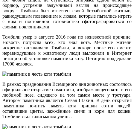
бордюр, устремив задумчивый взгляд на происходящее
вокруг. Томбили был известен своей беззаботной жизнью,
равнодушным поведением к людям, которые пытались играть
с ним и постоянной готовностью сфотографироваться со
своими поклонниками.
Томбили умер в августе 2016 года по неизвестной причине.
Новость потрясла всех, кто знал кота. Местные жители
искренне оплакивали Томбили, а вскоре после его смерти
неравнодушные к животному люди выложили в Интернет
петицию об установке памятника коту. Петицию поддержали
17000 человек.
В рамках празднования Всемирного дня животных состоялось
официальное открытие памятника, изображающего кота в его
любимой позе, сидящего на том самом месте у тротуара.
Автором памятника является Севал Шахин. В день открытия
памятника почтить память кота пришли сотни людей,
оставившие цветы, зажжённые свечи и корм для кошек.
Томбили стал талисманом улицы.