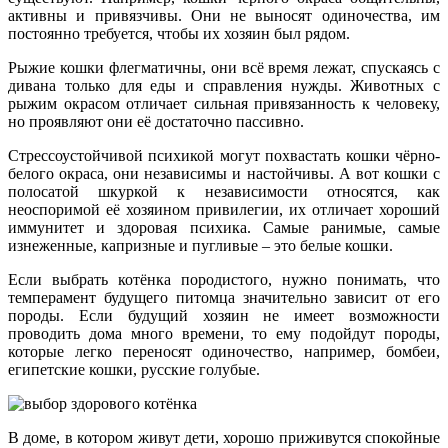
активны и привязчивы. Они не выносят одиночества, им
постоянно требуется, чтобы их хозяин был рядом.
Рыжие кошки флегматичны, они всё время лежат, спускаясь с
дивана только для еды и справления нужды. Животных с
рыжим окрасом отличает сильная привязанность к человеку,
но проявляют они её достаточно пассивно.
Стрессоустойчивой психикой могут похвастать кошки чёрно-
белого окраса, они независимы и настойчивы. А вот кошки с
полосатой шкуркой к независимости относятся, как
неоспоримой её хозяином привилегии, их отличает хороший
иммунитет и здоровая психика. Самые ранимые, самые
изнеженные, капризные и пугливые – это белые кошки.
Если выбрать котёнка породистого, нужно понимать, что
темперамент будущего питомца значительно зависит от его
породы. Если будущий хозяин не имеет возможности
проводить дома много времени, то ему подойдут породы,
которые легко переносят одиночество, например, бомбеи,
египетские кошки, русские голубые.
В доме, в котором живут дети, хорошо приживутся спокойные