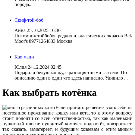
порода...
Скиф-той-боб
Анна
25.10.2025 16:36
Питомник тойбобов редких и классических окрасов Bel-
Moor's 89771264833 Москва
Као мани
Юлия
24.12.2024 02:45
Подарили белую кошку, с разноцветными глазами. По
описанию один в один что здесь написано. Удивило ...
Как выбрать котёнка
Если принято решение взять себе на
постоянное проживание кошку или кота, то к этому вопросу
стоит подойти со всей ответственностью, так как маленький
пушистый или не пушистый комочек подрастёт, повзрослеет,
так сказать, заматереет, и будущим хозяевам с этим милым
животным предстоит жить много лет.