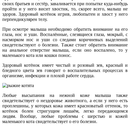
своих братьев и сестёр, заваливается при попытке куда-нибудь
пройти и у него висит хвостик, то, скорее всего, малыш не
здоров. Здоровый котёнок игрив, любопытен и хвост у него
перпендикулярен телу.
При осмотре малыша необходимо обратить внимание на его
глаза, нос и уши. Воспалённые, слезящиеся глаза, мокрый, с
насморком нос и уши со следами коричневых выделений
свидетельствуют о болезни. Также стоит обратить внимание
на анальное отверстие малыша, если оно воспалено, то у
маленького кота или кошки понос.
Здоровый котёнок имеет чистый и розовый зев, красный и
бледного цвета зев говорит о воспалительных процессах в
организме, инфекции и плохой работе сердца.
Любые высыпания на нежной коже малыша также
свидетельствует о нездоровье животного, а если у него есть
проплешины, у которых кожа имеет красноватый оттенок, то
котёнок болен стригущим лишаём, легко передающимся
людям. Вообще, любые проблемы с шерстью и кожей
маленького кота свидетельствует о его болезни.