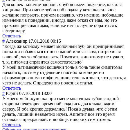
Для кошек наличие здоровых зубов имеет значение, как для
хищника. При смене зубов наблюдала у котенка сильное
желание погрызть, причем неважно, что именно, небольшие
изменения в поведении, иногда даже отказ от еды, но это
проходящие симптомы, если же нет то лучше обратится к
ветеринару.
Ответить
#
Александр
17.01.2018 00:15
"Когда животному мешает молочный зуб, он предпринимает
попытки избавиться от него лапой или языком, потряхивая
головой, часто облизываясь. Помогать животному не нужно,
т. к. питомец справится самостоятельно"
У моей пятимесячной кошечки точь-в-точь такие симптомы
начались, поэтому отдельное спасибо за конкретно
сформулированну
ю информацию, теперь я знаю, что делать, а
чего не делать. Определенно полезная статья.
Ответить
#
Юрий
07.10.2018 18:00
У моего мейн-куненка при смене молочных зубов с одной
стороны некоторое время наблюдались два клыка рядом,
сверху. И оба крепко держались! Пока я думал, что с этим
делать, лишний незаметно исчез. Аппетит все это время
оставался прекрасный, и вообще, никаких симптомов.
Ответить
Обновить список комментариев