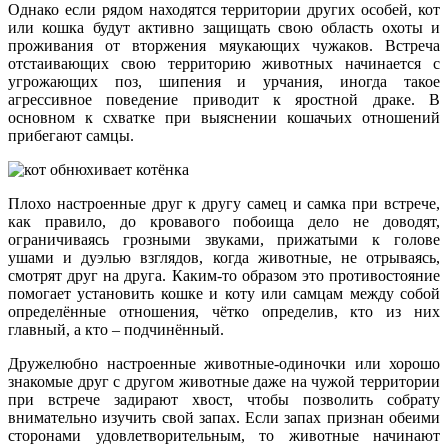
Однако если рядом находятся территории других особей, кот
или кошка будут активно защищать свою область охоты и
проживания от вторжения мяукающих чужаков. Встреча
отстаивающих свою территорию животных начинается с
угрожающих поз, шипения и урчания, иногда такое
агрессивное поведение приводит к яростной драке. В
основном к схватке при выяснении кошачьих отношений
прибегают самцы.
Плохо настроенные друг к другу самец и самка при встрече,
как правило, до кровавого побоища дело не доводят,
ограничиваясь грозными звуками, прижатыми к голове
ушами и дуэлью взглядов, когда животные, не отрываясь,
смотрят друг на друга. Каким-то образом это противостояние
помогает установить кошке и коту или самцам между собой
определённые отношения, чётко определив, кто из них
главный, а кто – подчинённый.
Дружелюбно настроенные животные-одиночки или хорошо
знакомые друг с другом животные даже на чужой территории
при встрече задирают хвост, чтобы позволить собрату
внимательно изучить свой запах. Если запах признан обеими
сторонами удовлетворительным, то животные начинают