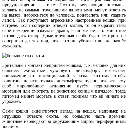
предупреждение к атаке. Поэтому мяукающие питомцы,
являясь не самыми трусливыми животными, могут ответить
на вызов, наброситься на человека, поцарапать или ударить
лапой. Так поступают агрессивно настроенные кошки при
встрече. Если соперник отведёт взгляд, то он выразит этим
своё намерение избежать драки, если же нет, то животное
готово дать отпор. Доминирующая особь будет смотреть на
соперника до тех пор, пока тот не убежит или же начнёт
атаковать.
Зрительный контакт неприятен кошкам, т. к. человек для них
сильнее. Животные чувствуют дискомфорт, возрастает
напряжение от потенциальной угрозы. Поэтому чтобы
животное не испытывало дискомфорта нужно показать ему
своё миролюбивое отношение путём периодического
моргания или смотреть на животное сонным взглядом, тогда
питомец начнёт моргать в ответ, понимая что ей ничего не
угрожает.
Сами кошки акцентируют взгляд на вещах, например на
игрушках, объекте охоты, но большую часть времени
животные наблюдают за окружающим миром периферийным
зрением.