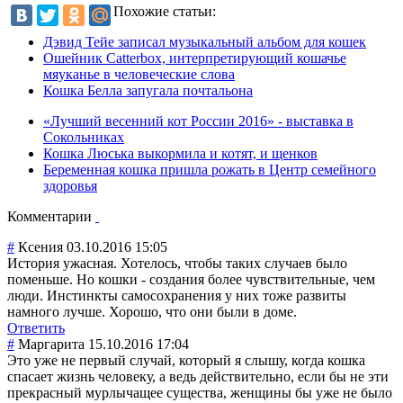
Похожие статьи:
Дэвид Тейе записал музыкальный альбом для кошек
Ошейник Catterbox, интерпретирующий кошачье
мяуканье в человеческие слова
Кошка Белла запугала почтальона
«Лучший весенний кот России 2016» - выставка в
Сокольниках
Кошка Люська выкормила и котят, и щенков
Беременная кошка пришла рожать в Центр семейного
здоровья
Комментарии
#
Ксения
03.10.2016 15:05
История ужасная. Хотелось, чтобы таких случаев было
поменьше. Но кошки - создания более чувствительные, чем
люди. Инстинкты самосохранения у них тоже развиты
намного лучше. Хорошо, что они были в доме.
Ответить
#
Маргарита
15.10.2016 17:04
Это уже не первый случай, который я слышу, когда кошка
спасает жизнь человеку, а ведь действительно, если бы не эти
прекрасный мурлычащее существа, женщины бы уже не было