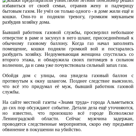
68 летний пенсионер решил
избавиться от своей семьи, отравив жену и падчерицу
бытовым газом. Не учёл он только одного - в доме жили ещё и
кошки. Они-то и подняли тревогу, громким мяуканьем
разбудив хозяйку дома.
Бывший работник газовой службы, просверлил небольшое
отверстие в раме и засунул в него шланг, присоединённый к
обычному газовому баллону. Когда газ начал заполнять
помещение, кошки подняли громкий вой и постарались
разбудить хозяйку. Недоумевающая женщина спустилась со
второго этажа, и обнаружила своих питомцев в сильном
волнении, да и сама уже почувствовала сильный запах газа.
Обойдя дом с улицы, она увидела газовый баллон с
протянутым к окну шлангом. Позднее следствие выяснило,
что всё это придумал её муж, бывший работник газовой
службы.
На сайте местной газеты «Знамя труда» города Альметьевск
до сих пор обсуждают событие. Детали дела ещё уточняются,
но известно, что произошло всё городе Всеволжске
Ленинградской области. Сейчас мужчина задержан,
проводятся следственные мероприятия, скоро ему предъявят
обвинение в покушении на убийство.